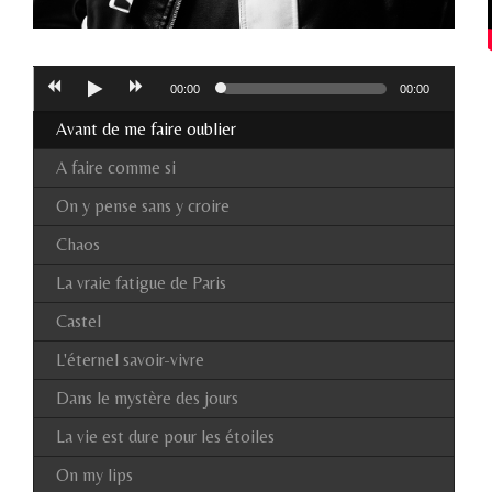
00:00
00:00
Avant de me faire oublier
A faire comme si
On y pense sans y croire
Chaos
La vraie fatigue de Paris
Castel
L'éternel savoir-vivre
Dans le mystère des jours
La vie est dure pour les étoiles
On my lips