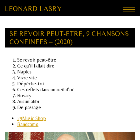
LEONARD LASRY
SE REVOIR PEUT-ETRE, 9 CHANSONS
CONFINEES – (2020)
Se revoir peut-être
Ce qu’il fallait dire
Naples
Vivre vite
Dépêche-toi
Ces reflets dans un oeil d’or
Bovary
Aucun alibi
De passage
29Music Shop
Bandcamp