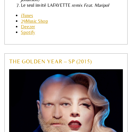
Le seul invité LAFAYETTE
remix Feat. Maripol
iTunes
29Music Shop
Deezer
Spotify
THE GOLDEN YEAR – SP (2015)