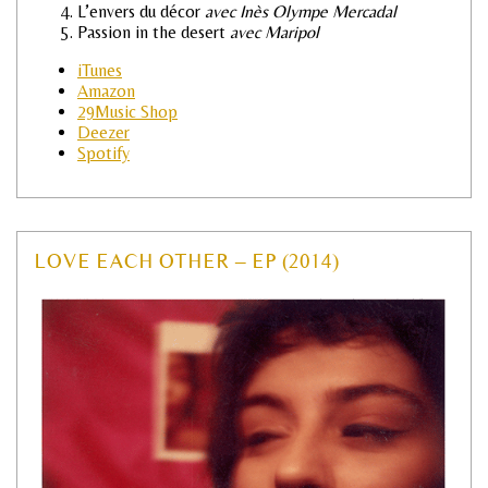
L’envers du décor
avec Inès Olympe Mercadal
Passion in the desert
avec Maripol
iTunes
Amazon
29Music Shop
Deezer
Spotify
LOVE EACH OTHER – EP (2014)