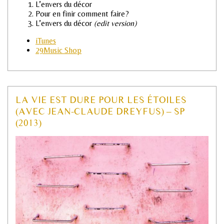
L’envers du décor
Pour en finir comment faire?
L’envers du décor
(edit version)
iTunes
29Music Shop
LA VIE EST DURE POUR LES ÉTOILES
(AVEC JEAN-CLAUDE DREYFUS) – SP
(2013)