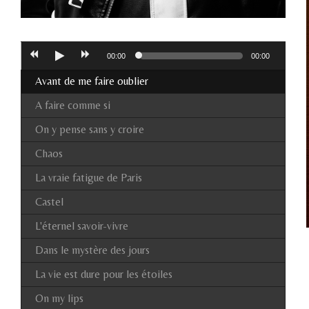
00:00
00:00
Avant de me faire oublier
A faire comme si
On y pense sans y croire
Chaos
La vraie fatigue de Paris
Castel
L'éternel savoir-vivre
Dans le mystère des jours
La vie est dure pour les étoiles
On my lips