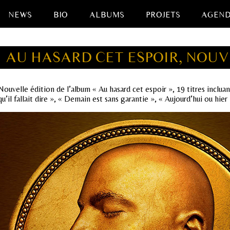
NEWS
BIO
ALBUMS
PROJETS
AGEN
AU HASARD CET ESPOIR, NOUV
Nouvelle édition de l’album « Au hasard cet espoir », 19 titres inclu
qu’il fallait dire », « Demain est sans garantie », « Aujourd’hui ou hi